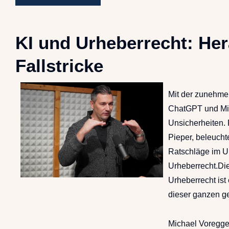
KI und Urheberrecht: He
Fallstricke
Mit der zunehme
ChatGPT und Mid
Unsicherheiten. F
Pieper, beleucht
Ratschläge im Um
Urheberrecht.Di
Urheberrecht is
dieser ganzen g
Michael Voregge