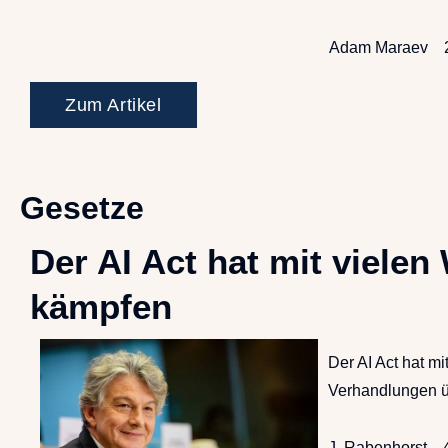
Adam Maraev
Zum Artikel
Gesetze
Der AI Act hat mit viele
kämpfen
Der AI Act hat m
Verhandlungen 
J. Rabenhorst