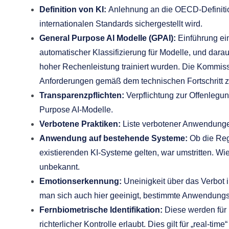
Definition von KI:
Anlehnung an die OECD-Definitio
internationalen Standards sichergestellt wird.
General Purpose AI Modelle (GPAI):
Einführung ei
automatischer Klassifizierung für Modelle, und dara
hoher Rechenleistung trainiert wurden. Die Kommissi
Anforderungen gemäß dem technischen Fortschritt zu
Transparenzpflichten:
Verpflichtung zur Offenlegun
Purpose AI-Modelle.
Verbotene Praktiken:
Liste verbotener Anwendungen
Anwendung auf bestehende Systeme:
Ob die Rege
existierenden KI-Systeme gelten, war umstritten. Wie 
unbekannt.
Emotionserkennung:
Uneinigkeit über das Verbot 
man sich auch hier geeinigt, bestimmte Anwendungsf
Fernbiometrische Identifikation:
Diese werden für 
richterlicher Kontrolle erlaubt. Dies gilt für „real-t