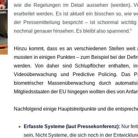
wie die Regelungen im Detail aussehen (werden). V
erarbeitet werden. Es ist aktuell ein bisschen so, wi
der Pressemitteilung bespricht – ist schonmal wichti
nochmal genauer hinsehen. Es bleibt also spannend.“
Hinzu kommt, dass es an verschiedenen Stellen weit 
mussten in einigen Punkten – zum Beispiel bei der Def
werden. Von daher sind Schlupflöcher enthalten, i
Videoüberwachung und Predictive Policing. Das P
biometrischer Massenüberwachung durch automatisie
Mitgliedsstaaten der EU hingegen wollten dies von Anfa
Nachfolgend einige Hauptstreitpunkte und die entsprec
Erfasste Systeme (laut Pressekonferenz):
Nur fer
sein. Nicht Systeme, die sich noch in der Entwicklu