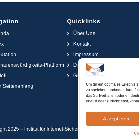
gation
Quicklinks
enda
Über Uns
ex
Kontakt
utation
Impressum
trauenswürdigkeits-Plattform
Datenschutzerklärung
ell
Glossar
Um dir ein optimales Erlebnis 
 Seitenanfang
zu speichern und/oder darauf 
das Surfverhalten oder eindeut
erteilst oder zurückziehst, kö
Akzeptieren
t 2025 – Institut für Internet-Sicherheit – if(is) – alle Rechte v
Co