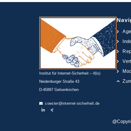
Navi
Ag
Ind
Rep
Ver
Mod
Institut für Internet-Sicherheit – if(is)
Zum
Neidenburger Straße 43
D-45897 Gelsenkirchen
coester@internet-sicherheit.de
@Copyrigh