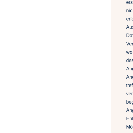
er
nic
erf
Aus
Daf
Ve
wol
de
Ang
Ang
tre
ver
beg
An
Ent
Mög