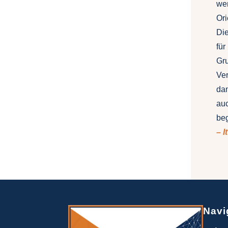
wer
Ori
Die
für
Gru
Ver
da
auc
be
– I
Navi