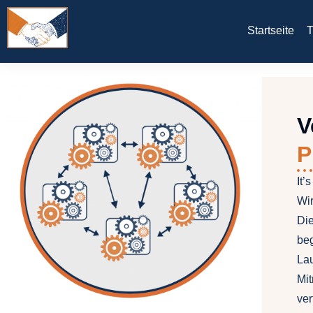
Startseite
T
V
P
It’
Wi
Die
beg
Lau
Mi
ver