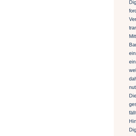
Dig
for
Ver
tra
Mit
Ban
ein
ein
we
dah
nut
Die
ge
fäl
Hin
Dig