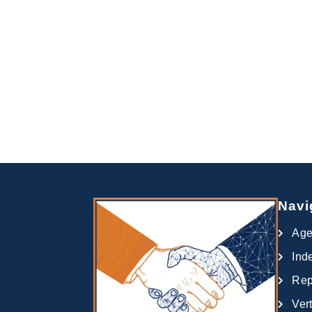
Navi
Ag
Ind
Rep
Ver