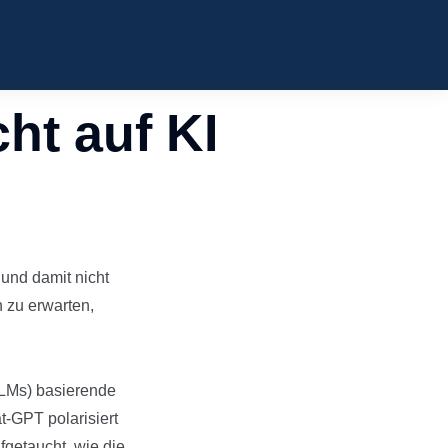
ht auf KI
z und damit nicht
n zu erwarten,
LLMs) basierende
t-GPT polarisiert
ufgetaucht, wie die