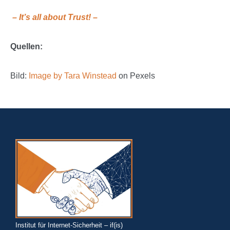
– It’s all about Trust! –
Quellen:
Bild:
Image by Tara Winstead
on Pexels
Institut für Internet-Sicherheit – if(is)