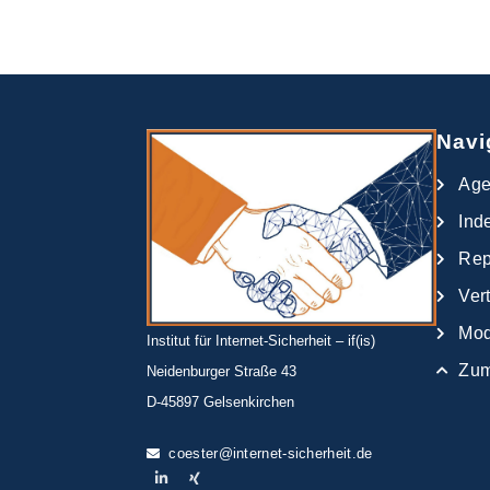
Navi
Ag
Ind
Rep
Ver
Mod
Institut für Internet-Sicherheit – if(is)
Zum
Neidenburger Straße 43
D-45897 Gelsenkirchen
coester@internet-sicherheit.de