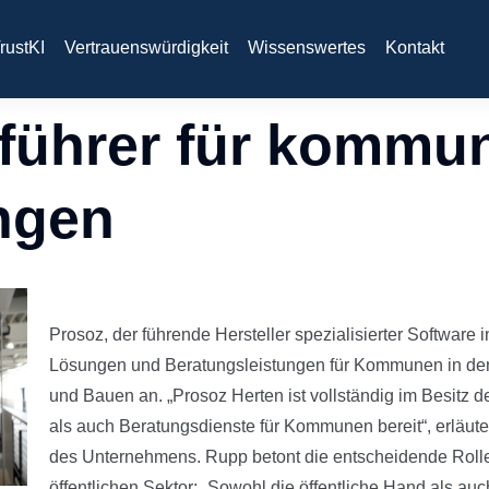
rustKI
Vertrauenswürdigkeit
Wissenswertes
Kontakt
tführer für kommu
ngen
Prosoz, der führende Hersteller spezialisierter Software
Lösungen und Beratungsleistungen für Kommunen in den
und Bauen an. „Prosoz Herten ist vollständig im Besitz d
als auch Beratungsdienste für Kommunen bereit“, erläutert
des Unternehmens. Rupp betont die entscheidende Rolle
öffentlichen Sektor: „Sowohl die öffentliche Hand als 