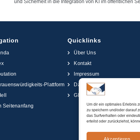
und Sicherheit in die Integration von KI im öffentlichen S
gation
Quicklinks
enda
Über Uns
ex
Kontakt
utation
Impressum
trauenswürdigkeits-Plattform
Datenschutzerklärung
ell
Glossar
Um dir ein optimales Erlebnis 
 Seitenanfang
zu speichern und/oder darauf 
das Surfverhalten oder eindeut
erteilst oder zurückziehst, kö
Akzeptieren