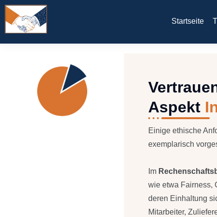
Startseite
T
Vertraue
Aspekt
I
Einige ethische An
exemplarisch vorgest
Im
Rechenschaftsb
wie etwa Fairness, G
deren Einhaltung s
Mitarbeiter, Zuliefer