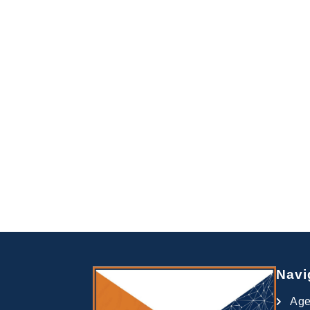
Navi
Ag