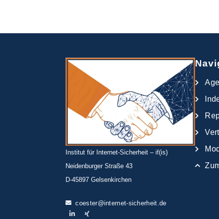
Navi
Ag
Ind
Rep
Ver
Mod
Institut für Internet-Sicherheit – if(is)
Zum
Neidenburger Straße 43
D-45897 Gelsenkirchen
coester@internet-sicherheit.de