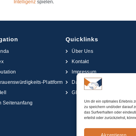
Intelligenz
spielen.
gation
Quicklinks
enda
Über Uns
ex
Kontakt
utation
Impressum
trauenswürdigkeits-Plattform
Datenschutzerklärung
ell
Glossar
Um dir ein optimales Erlebnis 
 Seitenanfang
zu speichern und/oder darauf 
das Surfverhalten oder eindeut
erteilst oder zurückziehst, kö
Akzeptieren