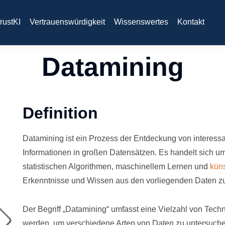
rustKI
Vertrauenswürdigkeit
Wissenswertes
Kontakt
Datamining
Definition
Datamining ist ein Prozess der Entdeckung von intere
Informationen in großen Datensätzen. Es handelt sich um
statistischen Algorithmen, maschinellem Lernen und
küns
Erkenntnisse und Wissen aus den vorliegenden Daten z
Der Begriff „Datamining“ umfasst eine Vielzahl von Tec
werden, um verschiedene Arten von Daten zu untersuchen, 